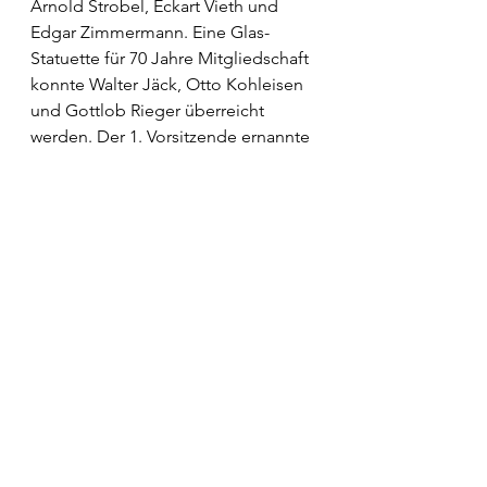
Arnold Strobel, Eckart Vieth und 
Edgar Zimmermann. Eine Glas-
Statuette für 70 Jahre Mitgliedschaft 
konnte Walter Jäck, Otto Kohleisen 
und Gottlob Rieger überreicht 
werden. Der 1. Vorsitzende ernannte 
darüber hinaus Alfred Heilstern, 
Hans Rummel und Matthias Sailer zu 
Ehrenmitgliedern. 
Neben den Ehrungen fanden in 
diesem Jahr ebenfalls wieder 
Wahlen statt. Hierbei konnte der 
Vorstand in der aktuellen 
Aufstellung mit einer Ausnahme 
wiedergewählt werden. Im Bereich 
der passiven Beisitzer wird Jens 
Trickel der Position von Richard 
Schlegel nachfolgen. 