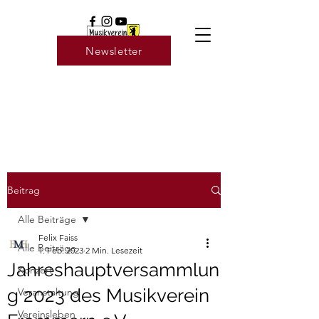
Newsletter
Beitrag
Alle Beiträge
Felix Faiss
Alle Beiträge
1. Feb. 2023
2 Min. Lesezeit
Jahreshauptversammlun
Konzert
g 2023 des Musikverein
Veranstaltung
Vereinsleben