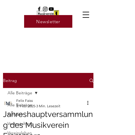
Newsletter
Beitrag
Alle Beiträge
Felix Faiss
Alle Beiträge
3. Feb. 2025
3 Min. Lesezeit
Jahreshauptversammlun
Konzert
g des Musikverein
Veranstaltung
Vereinsleben